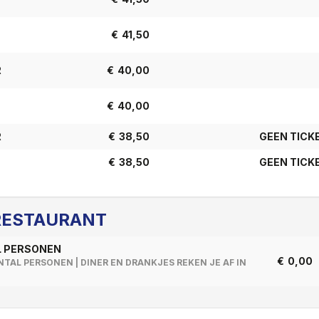
€
41,50
R
€
40,00
€
40,00
R
€
38,50
GEEN TICK
€
38,50
GEEN TICK
RESTAURANT
FEE
AANTAL
L PERSONEN
€
0,00
NTAL PERSONEN | DINER EN DRANKJES REKEN JE AF IN