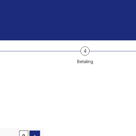
4
Betaling
Voeg ticket toe
+