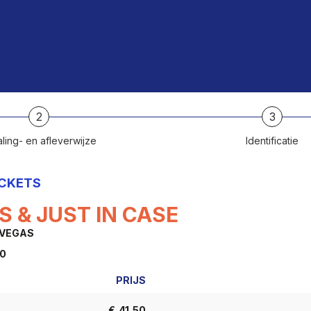
2
3
ling- en afleverwijze
Identificatie
ICKETS
S & JUST IN CASE
 VEGAS
00
PRIJS
AANTAL
TICKETS
€
41,50