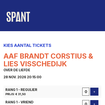
KIES AANTAL TICKETS
AAF BRANDT CORSTIUS &
LIES VISSCHEDIJK
OVER DE LIEFDE
28 NOV. 2026 20:15:00
AANTAL
RANG 1 - REGULIER
TICKETS
Voeg t
+
PRIJS: € 31,50
RANG 1 - VRIEND
Voeg t
+