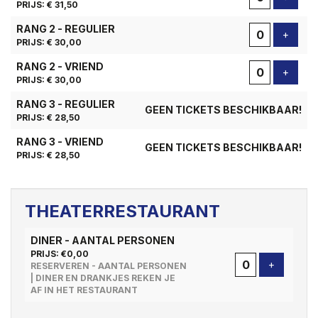
PRIJS: € 31,50
RANG 2 - REGULIER
Voeg t
+
PRIJS: € 30,00
RANG 2 - VRIEND
Voeg t
+
PRIJS: € 30,00
RANG 3 - REGULIER
GEEN TICKETS BESCHIKBAAR!
PRIJS: € 28,50
RANG 3 - VRIEND
GEEN TICKETS BESCHIKBAAR!
PRIJS: € 28,50
THEATERRESTAURANT
DINER - AANTAL PERSONEN
PRIJS: €0,00
Voeg tick
+
RESERVEREN - AANTAL PERSONEN
| DINER EN DRANKJES REKEN JE
AF IN HET RESTAURANT