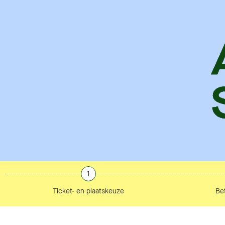
1
Ticket- en plaatskeuze
Bet