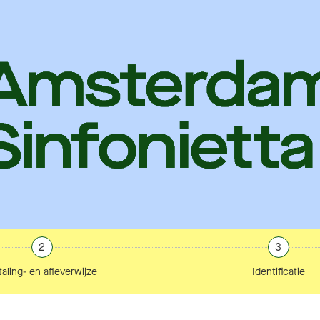
2
3
aling- en afleverwijze
Identificatie