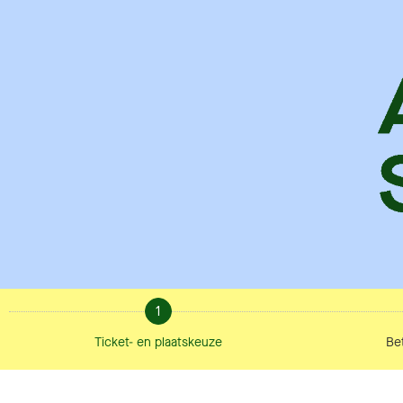
1
Ticket- en plaatskeuze
Bet