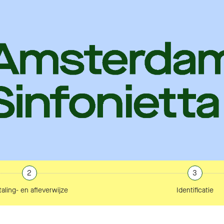
2
3
aling- en afleverwijze
Identificatie