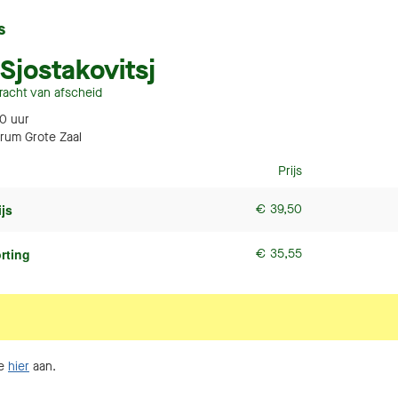
s
 Sjostakovitsj
racht van afscheid
30
uur
rum Grote Zaal
Prijs
Aantal
tickets
ijs
€
39,50
rting
€
35,55
je
hier
aan.