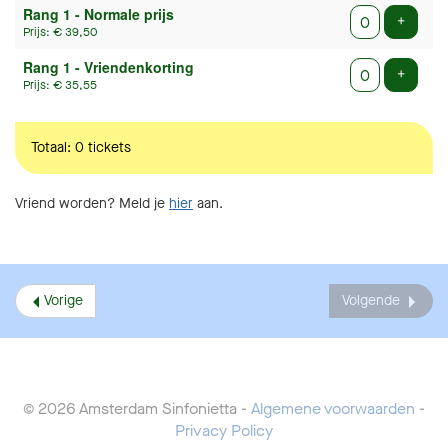
Rang 1 - Normale prijs
tickets
Voeg t
+
Prijs: € 39,50
Rang 1 - Vriendenkorting
Voeg t
+
Prijs: € 35,55
Totaal: 0 tickets
Vriend worden? Meld je
hier
aan.
Vorige
Volgende
© 2026 Amsterdam Sinfonietta -
Algemene voorwaarden
-
Privacy Policy