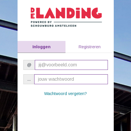
Inloggen
Registreren
@
© 2026 Schouwburg Amstelveen |
kassa
@
schouwburgamstelveen.nl
...
Wachtwoord vergeten?