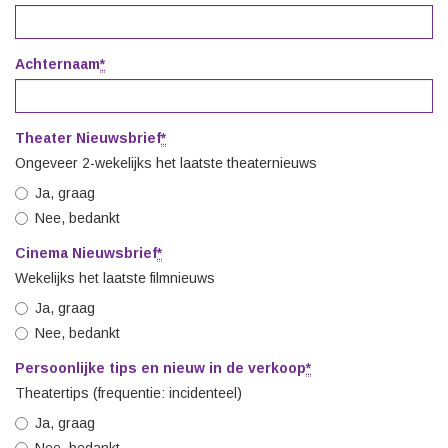
Achternaam
*
Verplicht
veld
Verdere
Theater Nieuwsbrief
*
Verplicht
Ongeveer 2-wekelijks het laatste theaternieuws
gegevens
veld
Ja, graag
Nee, bedankt
Cinema Nieuwsbrief
*
Verplicht
Wekelijks het laatste filmnieuws
veld
Ja, graag
Nee, bedankt
Persoonlijke tips en nieuw in de verkoop
*
Verplicht
Theatertips (frequentie: incidenteel)
veld
Ja, graag
Nee, bedankt