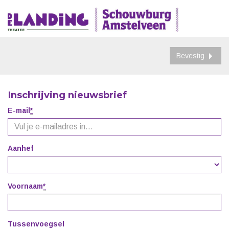
Bevestig
Inschrijving nieuwsbrief
Je
E-mail
*
Verplicht
e-
veld
mail
Uw
Aanhef
naam
Voornaam
*
Verplicht
veld
Tussenvoegsel