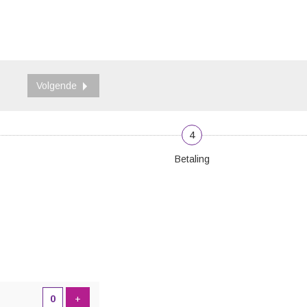
Volgende
4
Betaling
Voeg product toe
+