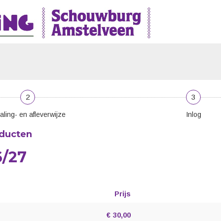
2
3
aling- en afleverwijze
Inlog
oducten
6/27
Prijs
Aantal
producten
€
30,00