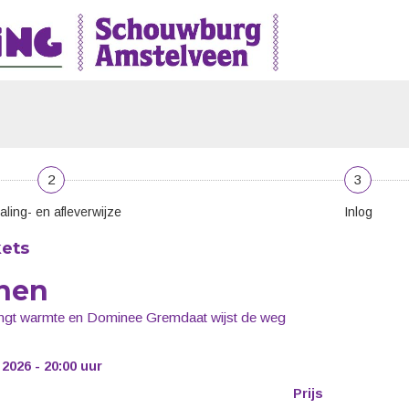
2
3
aling- en afleverwijze
Inlog
kets
nen
ngt warmte en Dominee Gremdaat wijst de weg
2026 - 20:00 uur
Prijs
Aantal