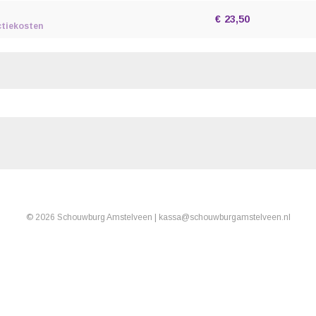
tickets
€
23,50
ctiekosten
© 2026 Schouwburg Amstelveen |
kassa
@
schouwburgamstelveen.nl