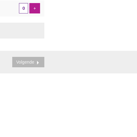
Voeg ticket toe
+
Volgende