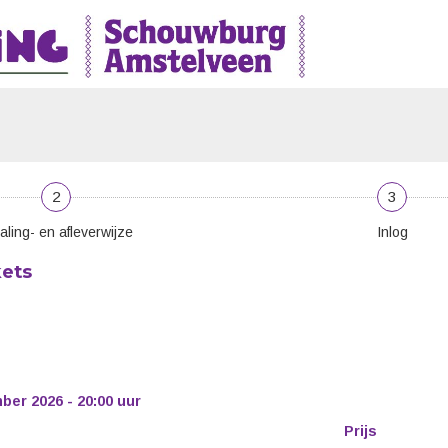
2
3
aling- en afleverwijze
Inlog
kets
er 2026 - 20:00 uur
Prijs
Aantal