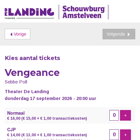
Vorige
Volgende
Kies aantal tickets
Vengeance
Sebbe Poll
Theater De Landing
donderdag 17 september 2026 - 20:00 uur
Aantal
Normaal
tickets
Voeg t
+
€ 16,00
(€ 15,00 + € 1,00 transactiekosten)
CJP
Voeg t
+
€ 14,00
(€ 13,00 + € 1,00 transactiekosten)