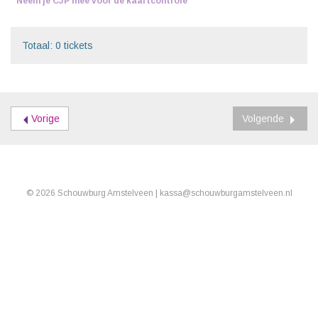
Neem je CJP mee voor de kaartcontrole
Totaal: 0 tickets
Vorige
Volgende
© 2026 Schouwburg Amstelveen |
kassa
@
schouwburgamstelveen.nl