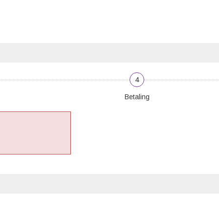
4
Betaling