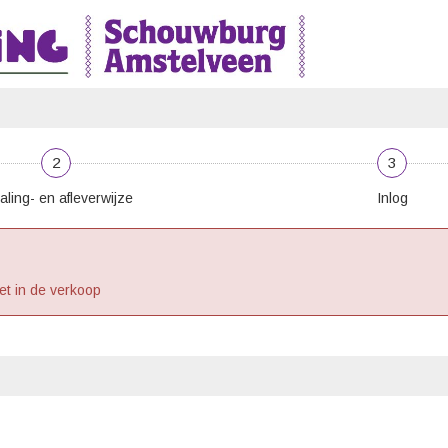
2
3
aling- en afleverwijze
Inlog
et in de verkoop