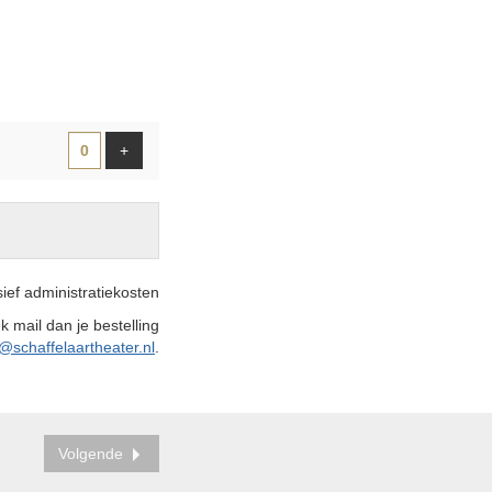
AANTAL
TICKETS
Voeg ticket toe
+
ief administratiekosten
ek mail dan je bestelling
@schaffelaartheater.nl
.
Volgende