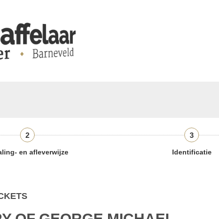
2
3
ling- en afleverwijze
Identificatie
ICKETS
RY OF GEORGE MICHAEL