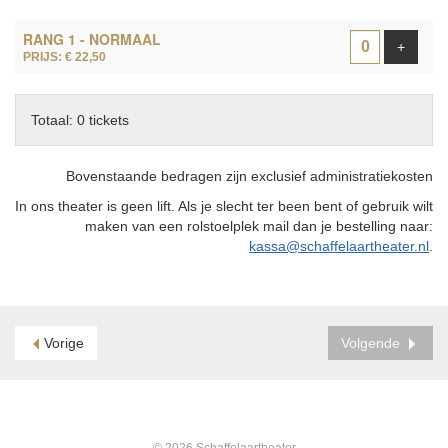
AANTAL
RANG 1 - NORMAAL
TICKETS
Voeg ti
+
PRIJS: € 22,50
Totaal: 0 tickets
Bovenstaande bedragen zijn exclusief administratiekosten
In ons theater is geen lift. Als je slecht ter been bent of gebruik wilt
maken van een rolstoelplek mail dan je bestelling naar:
kassa@schaffelaartheater.nl
.
Vorige
Volgende
© 2026 Schaffelaartheater