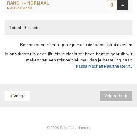
RANG 1 - NORMAAL
TICKETS
Voeg ti
+
PRIJS: € 47,50
Totaal: 0 tickets
Bovenstaande bedragen zijn exclusief administratiekosten
In ons theater is geen lift. Als je slecht ter been bent of gebruik wilt
maken van een rolstoelplek mail dan je bestelling naar:
kassa@schaffelaartheater.nl
.
Vorige
Volgende
© 2026 Schaffelaartheater