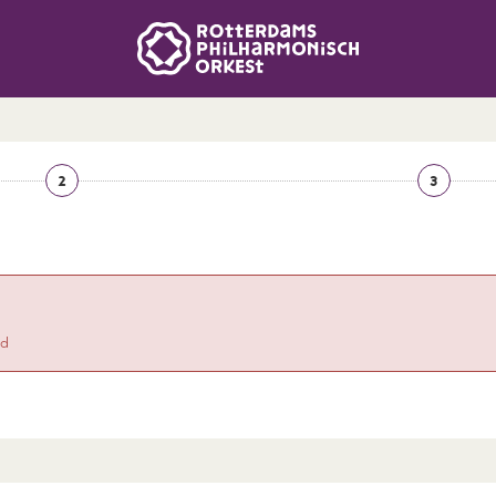
2
3
id