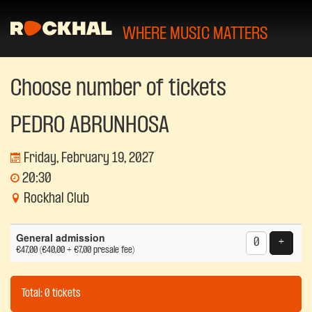
WHERE MUSIC MATTERS
Choose number of tickets
PEDRO ABRUNHOSA
Friday, February 19, 2027
20:30
Rockhal Club
Number
General admission
of
Add tic
+
€47,00
(€40,00 + €7,00 presale fee)
tickets
Total: 0 tickets