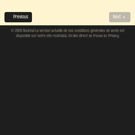
Previous
Next
© 2026 Rockhal La version actuelle de nos conditions générales de vente est
disponible sur notre site rockhal.lu. Un lien direct se trouve ici.
Privacy