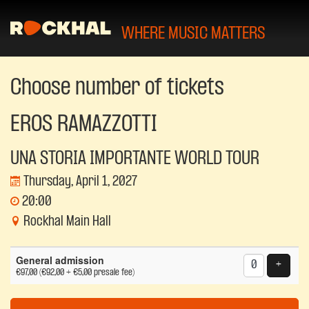
WHERE MUSIC MATTERS
Choose number of tickets
EROS RAMAZZOTTI
UNA STORIA IMPORTANTE WORLD TOUR
Thursday, April 1, 2027
20:00
Rockhal Main Hall
Number
General admission
of
Add tic
+
€97,00
(€92,00 + €5,00 presale fee)
tickets