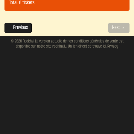
Total: 0 tickets
Previous
Next
© 2026 Rockhal La version actuelle de nos conditions générales de vente est
disponible sur notre site rockhal.lu. Un lien direct se trouve ici.
Privacy