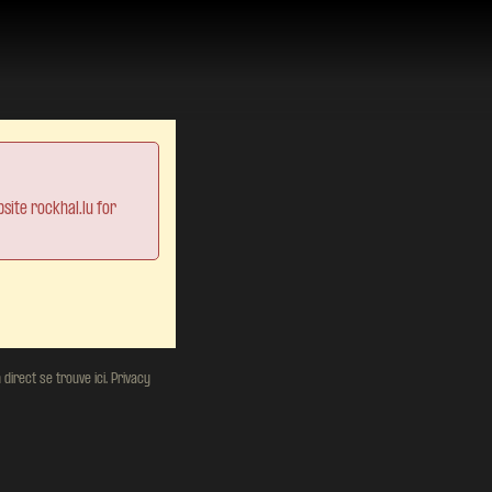
site rockhal.lu for
direct se trouve ici.
Privacy