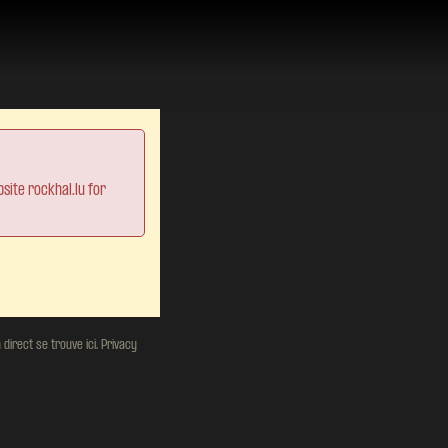
site rockhal.lu for
direct se trouve ici.
Privacy