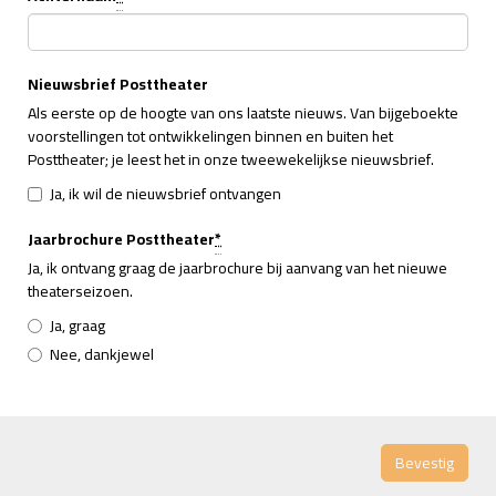
Verplicht
veld
Verdere
Nieuwsbrief Posttheater
Als eerste op de hoogte van ons laatste nieuws. Van bijgeboekte
gegevens
voorstellingen tot ontwikkelingen binnen en buiten het
Posttheater; je leest het in onze tweewekelijkse nieuwsbrief.
Ja, ik wil de nieuwsbrief ontvangen
Jaarbrochure Posttheater
*
Verplicht
Ja, ik ontvang graag de jaarbrochure bij aanvang van het nieuwe
veld
theaterseizoen.
Ja, graag
Nee, dankjewel
Bevestig