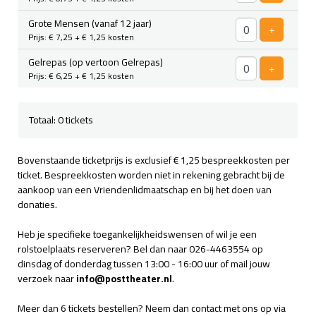
Grote Mensen (vanaf 12 jaar)
Voeg ticke
+
Prijs: € 7,25
+ € 1,25 kosten
Gelrepas (op vertoon Gelrepas)
Voeg ticke
+
Prijs: € 6,25
+ € 1,25 kosten
Totaal: 0 tickets
Bovenstaande ticketprijs is exclusief € 1,25 bespreekkosten per
ticket. Bespreekkosten worden niet in rekening gebracht bij de
aankoop van een Vriendenlidmaatschap en bij het doen van
donaties.
Heb je specifieke toegankelijkheidswensen of wil je een
rolstoelplaats reserveren? Bel dan naar 026-4463554 op
dinsdag of donderdag tussen 13:00 - 16:00 uur of mail jouw
verzoek naar
info@posttheater.nl
.
Meer dan 6 tickets bestellen? Neem dan contact met ons op via