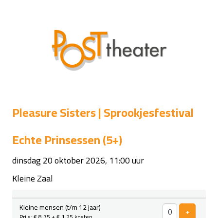
Pleasure Sisters | Sprookjesfestival
Echte Prinsessen (5+)
dinsdag 20 oktober 2026, 11:00 uur
Kleine Zaal
Aantal
Kleine mensen (t/m 12 jaar)
tickets
Voeg ticke
+
Prijs: € 8,75
+ € 1,25 kosten