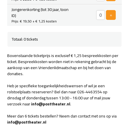
Jongerenkorting (tot 30 jaar, toon
Voeg ticke
+
ID)
Prijs: € 19,50
+ € 1,25 kosten
Totaal: 0 tickets
Bovenstaande ticketprijs is exclusief € 1,25 bespreekkosten per
ticket. Bespreekkosten worden niet in rekening gebracht bij de
aankoop van een Vriendenlidmaatschap en bij het doen van
donaties.
Heb je specifieke toegankelijkheidswensen of wil je een
rolstoelplaats reserveren? Bel dan naar 026-4463554 op
dinsdag of donderdag tussen 13:00 - 16:00 uur of mail jouw
verzoek naar
info@posttheater.nl
.
Meer dan 6 tickets bestellen? Neem dan contact met ons op via
info@posttheater.nl