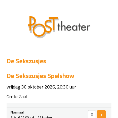
De Sekszusjes
De Sekszusjes Spelshow
vrijdag 30 oktober 2026, 20:30 uur
Grote Zaal
Aantal
Normaal
tickets
Voeg ticke
+
Prijs: € 22,00
+ € 1,25 kosten