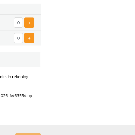
tal
kets
Voeg ticket toe
+
Voeg ticket toe
+
niet in rekening
aar 026-4463554 op