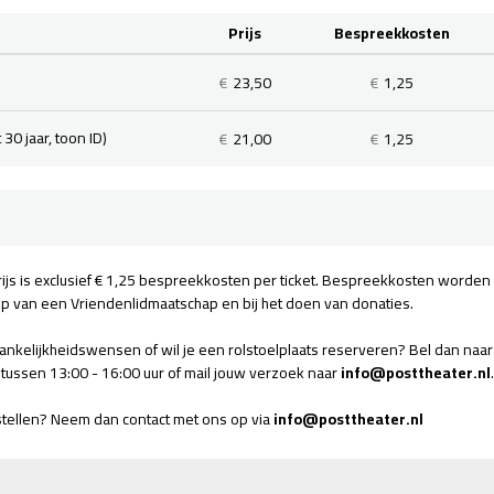
Prijs
Bespreekkosten
Aan
tic
€
23,50
€
1,25
30 jaar, toon ID)
€
21,00
€
1,25
ijs is exclusief € 1,25 bespreekkosten per ticket. Bespreekkosten worden 
op van een Vriendenlidmaatschap en bij het doen van donaties.
gankelijkheidswensen of wil je een rolstoelplaats reserveren? Bel dan n
tussen 13:00 - 16:00 uur of mail jouw verzoek naar
info@posttheater.nl
.
stellen? Neem dan contact met ons op via
info@posttheater.nl