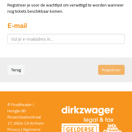
Registreer je voor de wachtlijst om verwittigd te worden wanneer
nog tickets beschikbaar komen.
E-mail
Terug
Registreer
© Posttheater /
Hoogte 80
Rosendaalsestraat
27, 6824 CA Arnhem
Privacy
|
Algemene