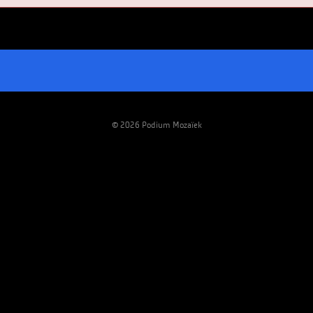
© 2026 Podium Mozaïek