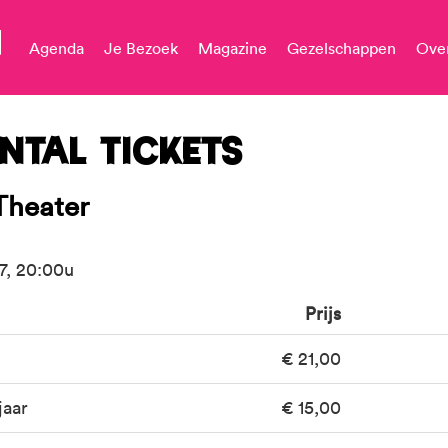
M
Agenda
Je Bezoek
Magazine
Gezelschappen
Ove
ntal tickets
Theater
27, 20:00u
Prijs
Aantal
tickets
€
21,00
jaar
€
15,00