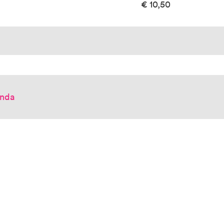
€
10,50
enda