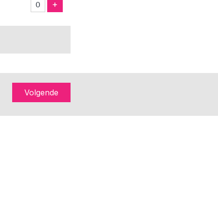
Voeg Ticket Toe
+
Volgende