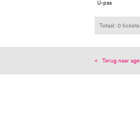
U-pas
Totaal: 0 tickets
Terug naar ag