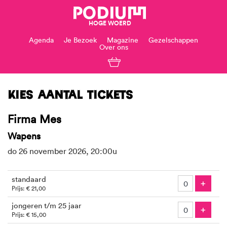
PODIUM
HOGE WOERD
Agenda
Je Bezoek
Magazine
Gezelschappen
Over ons
Kies aantal tickets
Firma Mes
Wapens
do 26 november 2026, 20:00u
Aantal
standaard
tickets
Voeg
+
Prijs: € 21,00
jongeren t/m 25 jaar
Voeg
+
Prijs: € 15,00