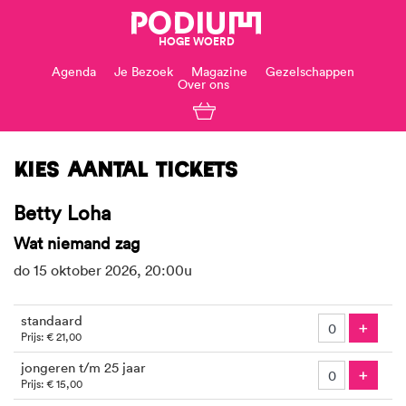
PODIUM
HOGE WOERD
Agenda
Je Bezoek
Magazine
Gezelschappen
Over ons
Kies aantal tickets
Betty Loha
Wat niemand zag
do 15 oktober 2026, 20:00u
Aantal
standaard
tickets
Voeg
+
Prijs: € 21,00
jongeren t/m 25 jaar
Voeg
+
Prijs: € 15,00