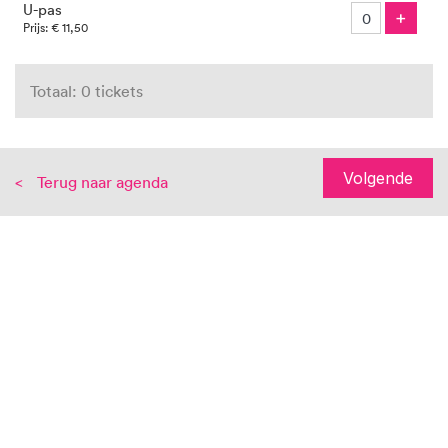
U-pas
Voeg
+
Prijs: € 11,50
Totaal: 0 tickets
Volgende
Terug naar agenda