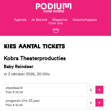
PODIUM
HOGE WOERD
Agenda
Je Bezoek
Magazine
Gezelschappen
Over ons
Kies aantal tickets
Kobra Theaterproducties
Baby Reindeer
vr 2 oktober 2026, 20:00u
Aantal
standaard
tickets
Voeg
+
Prijs: € 23,00
jongeren t/m 25 jaar
Voeg
+
Prijs: € 15,00