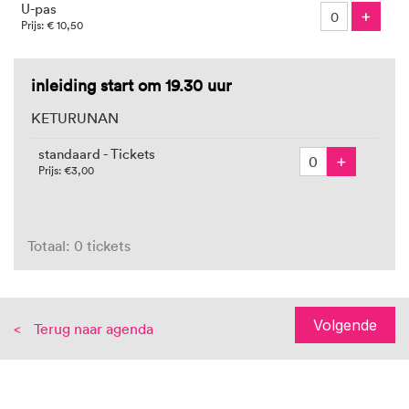
U-pas
Voeg
+
Prijs: € 10,50
inleiding start om 19.30 uur
KETURUNAN
standaard - Tickets
Voeg Ti
+
Prijs: €3,00
Totaal: 0 tickets
Volgende
Terug naar agenda