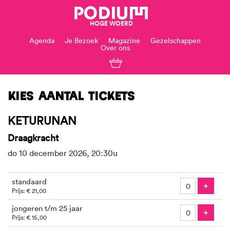
PODIUM
HOGE WOERD
Agenda
Je Bezoek
Magazine
Gezelschappen
Over ons
Kies aantal tickets
KETURUNAN
Draagkracht
do 10 december 2026, 20:30u
Aantal
standaard
tickets
Voeg
+
Prijs: € 21,00
jongeren t/m 25 jaar
Voeg
+
Prijs: € 15,00