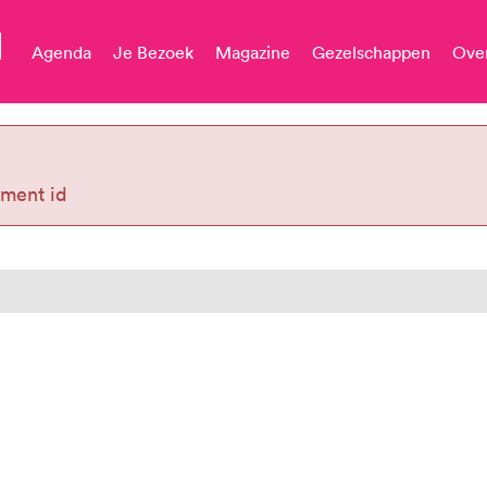
M
Agenda
Je Bezoek
Magazine
Gezelschappen
Ove
ment id