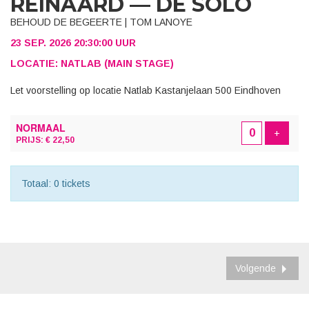
REINAARD — DE SOLO
BEHOUD DE BEGEERTE | TOM LANOYE
23 SEP. 2026 20:30:00 UUR
LOCATIE: NATLAB (MAIN STAGE)
Let voorstelling op locatie Natlab Kastanjelaan 500 Eindhoven
AANTAL
NORMAAL
TICKETS
Voeg t
+
PRIJS: € 22,50
Totaal: 0 tickets
Volgende