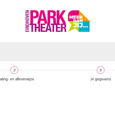
2
3
aling- en afleverwijze
Je gegevens