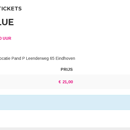
TICKETS
LUE
00 UUR
p locatie Pand P Leenderweg 65 Eindhoven
PRIJS
AANTAL
TICKETS
€
21,00