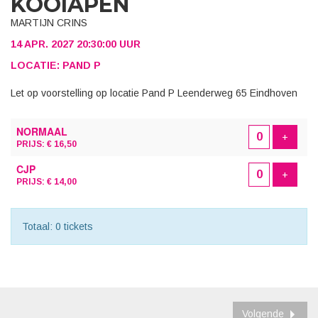
KOOIAPEN
MARTIJN CRINS
14 APR. 2027 20:30:00 UUR
LOCATIE: PAND P
Let op voorstelling op locatie Pand P Leenderweg 65 Eindhoven
AANTAL
NORMAAL
TICKETS
Voeg t
+
PRIJS: € 16,50
CJP
Voeg t
+
PRIJS: € 14,00
Totaal: 0 tickets
Volgende