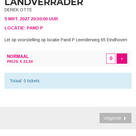
LANDVERRADER
DEREK OTTE
5 MRT. 2027 20:30:00 UUR
LOCATIE: PAND P
Let op voorstelling op locatie Pand P Leenderweg 65 Eindhoven
AANTAL
NORMAAL
TICKETS
Voeg t
+
PRIJS: € 22,50
Totaal: 0 tickets
Volgende