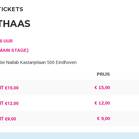
TICKETS
THAAS
00 UUR
MAIN STAGE)
catie Natlab Kastanjelaan 500 Eindhoven
PRIJS
AANTAL
TICKETS
T €15,00
€
15,00
T €12,00
€
12,00
T €9,00
€
9,00