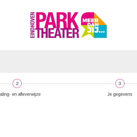
2
3
aling- en afleverwijze
Je gegevens