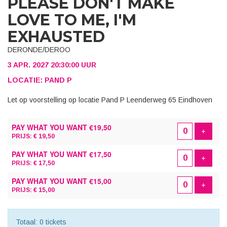
PLEASE DON'T MAKE
LOVE TO ME, I'M
EXHAUSTED
DERONDE/DEROO
3 APR. 2027 20:30:00 UUR
LOCATIE: PAND P
Let op voorstelling op locatie Pand P Leenderweg 65 Eindhoven
AANTAL
PAY WHAT YOU WANT €19,50
TICKETS
Voeg t
+
PRIJS: € 19,50
PAY WHAT YOU WANT €17,50
Voeg t
+
PRIJS: € 17,50
PAY WHAT YOU WANT €15,00
Voeg t
+
PRIJS: € 15,00
Totaal: 0 tickets