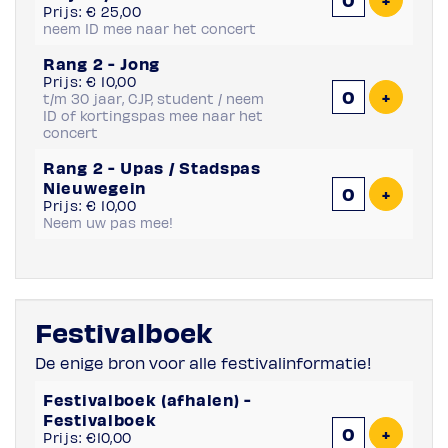
Prijs: € 25,00
neem ID mee naar het concert
Rang 2 - Jong
Prijs: € 10,00
Voeg ti
+
t/m 30 jaar, CJP, student / neem
ID of kortingspas mee naar het
concert
Rang 2 - Upas / Stadspas
Nieuwegein
Voeg ti
+
Prijs: € 10,00
Neem uw pas mee!
Festivalboek
De enige bron voor alle festivalinformatie!
Festivalboek (afhalen) -
Festivalboek
Voeg ti
+
Prijs: €10,00