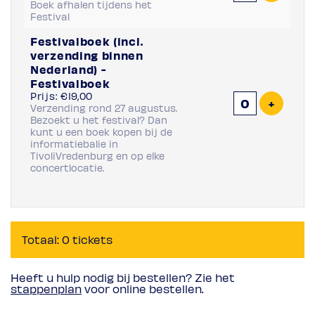
Boek afhalen tijdens het
Festival
Festivalboek (incl.
verzending binnen
Nederland) -
Festivalboek
Prijs: €19,00
Voeg ti
+
Verzending rond 27 augustus.
Bezoekt u het festival? Dan
kunt u een boek kopen bij de
informatiebalie in
TivoliVredenburg en op elke
concertlocatie.
Totaal: 0 tickets
Heeft u hulp nodig bij bestellen? Zie het
stappenplan
voor online bestellen.