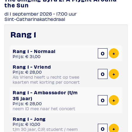
the Sun
di 1 september 2026 - 17:00
uur
Sint-Catharinakathedraal
Rang 1
Aantal
Rang 1 - Normaal
tickets
Voeg ti
+
Prijs: € 31,00
Rang 1 - Vriend
Prijs: € 28,00
Voeg ti
+
Als Vriend heeft u recht op twee
kaarten met korting per concert
Rang 1 - Ambassador (t/m
35 jaar)
Voeg ti
+
Prijs: € 28,00
neem ID mee naar het concert
Rang 1 - Jong
Prijs: € 10,00
Voeg ti
+
t/m 30 jaar, CJP, student / neem