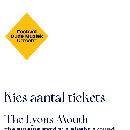
Kies aantal tickets
The Lyons Mouth
The Singing Byrd 2: A Flyght Around