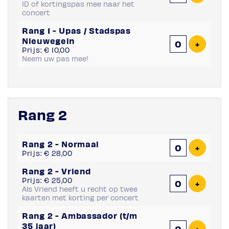
ID of kortingspas mee naar het
concert
Rang 1 - Upas / Stadspas
Nieuwegein
Voeg ti
+
Prijs: € 10,00
Neem uw pas mee!
Rang 2
Aantal
Rang 2 - Normaal
tickets
Voeg ti
+
Prijs: € 28,00
Rang 2 - Vriend
Prijs: € 25,00
Voeg ti
+
Als Vriend heeft u recht op twee
kaarten met korting per concert
Rang 2 - Ambassador (t/m
35 jaar)
Voeg ti
+