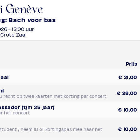
li Genève
g: Bach voor bas
26 - 13:00
uur
 Grote Zaal
Prijs
maal
€
31,00
nd
€
28,00
 u recht op twee kaarten met korting per concert
ssador (t/m 35 jaar)
€
10,00
r het concert
€
10,00
, student / neem ID of kortingspas mee naar het