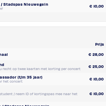
s / Stadspas Nieuwegein
€
10,00
e!
Prijs
maal
€
28,00
nd
€
25,00
 u recht op twee kaarten met korting per concert
assador (t/m 35 jaar)
€
10,00
r het concert
g
€
10,00
, student / neem ID of kortingspas mee naar het
s / Stadspas Nieuwegein