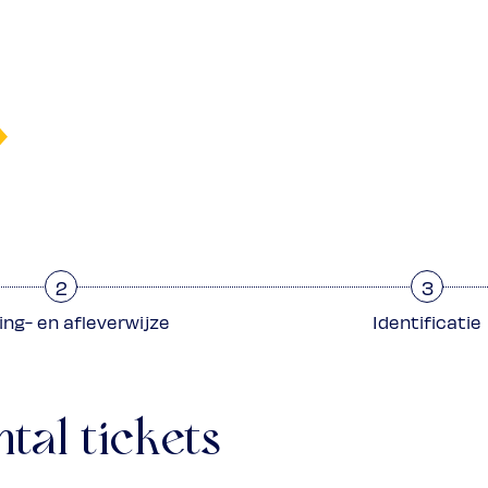
2
3
ing- en afleverwijze
Identificatie
ntal tickets