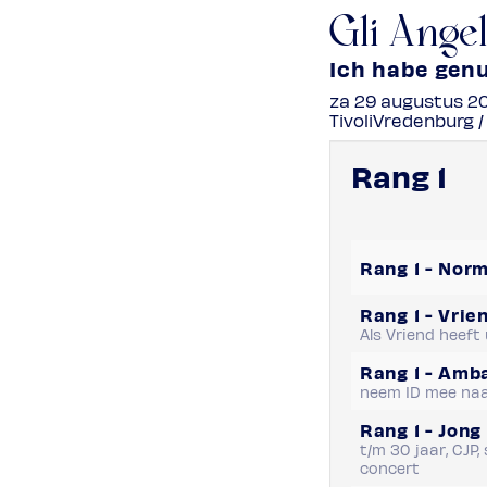
Gli Ange
Ich habe genu
za 29 augustus 20
TivoliVredenburg /
Rang 1
Rang 1 - Nor
Rang 1 - Vrie
Als Vriend heeft
Rang 1 - Amba
neem ID mee naa
Rang 1 - Jong
t/m 30 jaar, CJP
concert