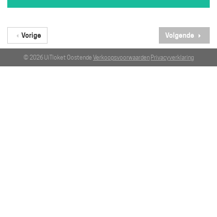
Vorige
Volgende
© 2026 UiTloket Oostende
Verkoopsvoorwaarden
Privacyverklaring