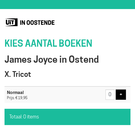
KIES AANTAL BOEKEN
James Joyce in Ostend
X. Tricot
Aantal
Normaal
tickets
Voeg t
+
Prijs: € 19,95
Totaal: 0 items