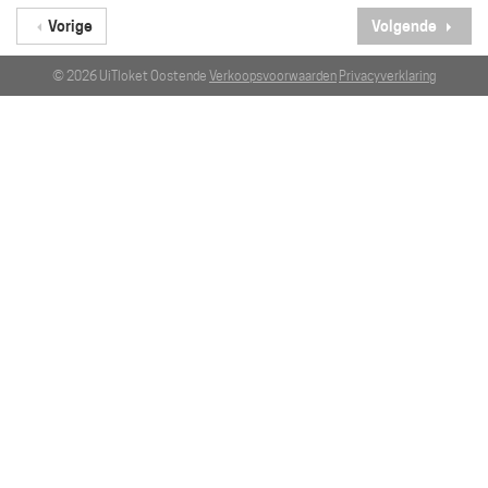
Vorige
Volgende
© 2026 UiTloket Oostende
Verkoopsvoorwaarden
Privacyverklaring