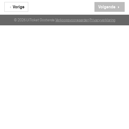
Vorige
Volgende
© 2026 UiTloket Oostende
Verkoopsvoorwaarden
Privacyverklaring