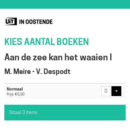
KIES AANTAL BOEKEN
Aan de zee kan het waaien I
M. Meire - V. Despodt
Aantal
Normaal
tickets
Voeg t
+
Prijs: € 5,00
Totaal: 0 items