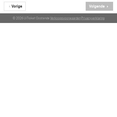
Vorige
Volgende
© 2026 UiTloket Oostende
Verkoopsvoorwaarden
Privacyverklaring