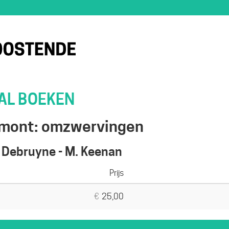
TAL BOEKEN
mont: omzwervingen
J. Debruyne - M. Keenan
Prijs
Aantal
tickets
€
25,00