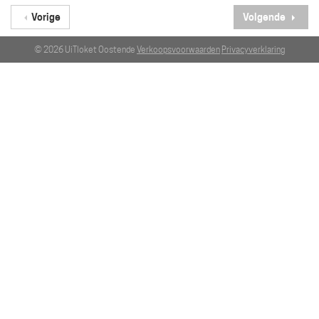
Vorige
Volgende
© 2026 UiTloket Oostende
Verkoopsvoorwaarden
Privacyverklaring