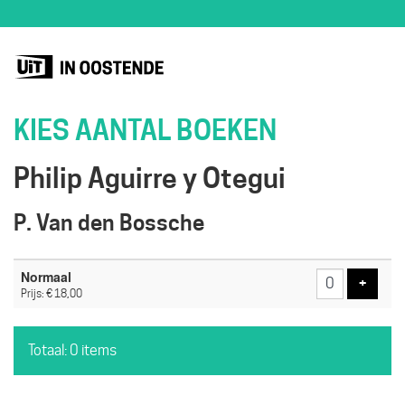
KIES AANTAL BOEKEN
Philip Aguirre y Otegui
P. Van den Bossche
Aantal
Normaal
tickets
Voeg t
+
Prijs: € 18,00
Totaal: 0 items