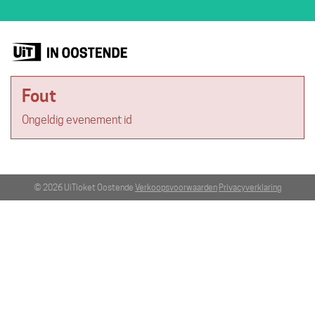
Fout
Ongeldig evenement id
© 2026 UiTloket Oostende
Verkoopsvoorwaarden
Privacyverklaring