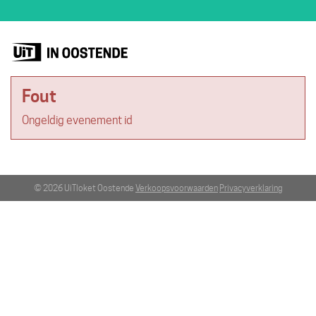
Fout
Ongeldig evenement id
© 2026 UiTloket Oostende
Verkoopsvoorwaarden
Privacyverklaring