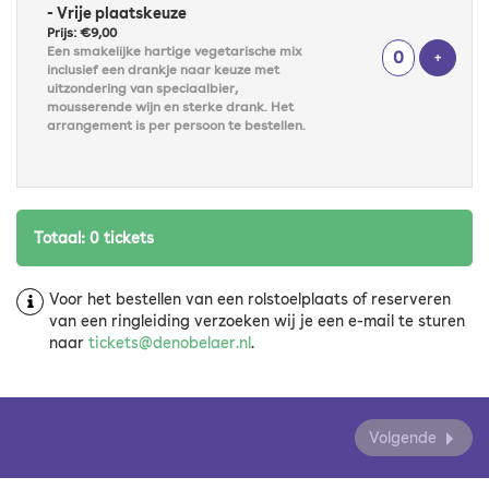
- Vrije plaatskeuze
Prijs: €9,00
Een smakelijke hartige vegetarische mix
Voeg t
+
inclusief een drankje naar keuze met
uitzondering van speciaalbier,
mousserende wijn en sterke drank. Het
arrangement is per persoon te bestellen.
Totaal: 0 tickets
Voor het bestellen van een rolstoelplaats of reserveren
van een ringleiding verzoeken wij je een e-mail te sturen
naar
tickets@denobelaer.nl
.
Volgende