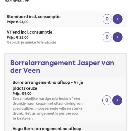
een stoel uit.
Aantal
Standaard incl. consumptie
tickets
Voeg t
+
Prijs: € 24,00
Vriend incl. consumptie
Voeg t
+
Prijs: € 22,00
Gebruik je unieke Vriendcode
Borrelarrangement Jasper van
der Veen
Borrelarrangement na afloop - Vrije
plaatskeuze
Prijs: €9,00
Een smakelijke hartige mix inclusief een
Voeg t
+
drankje naar keuze met uitzondering van
speciaalbier, mousserende wijn en sterke
drank. Het arrangement is per persoon
te bestellen.
Vega Borrelarrangement na afloop