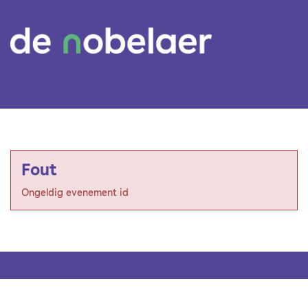
Fout
Ongeldig evenement id